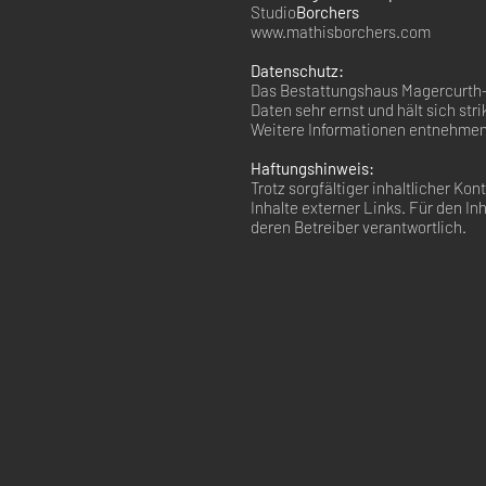
Studio
Borchers
www.mathisborchers.com
Datenschutz:
Das Bestattungshaus Magercurth-
Daten sehr ernst und hält sich str
Weitere Informationen entnehmen 
Haftungshinweis:
Trotz sorgfältiger inhaltlicher Ko
Inhalte externer Links. Für den Inh
deren Betreiber verantwortlich.