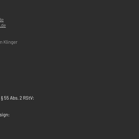
de
.de
an Klinger
 § 55 Abs. 2 RStV:
sign: