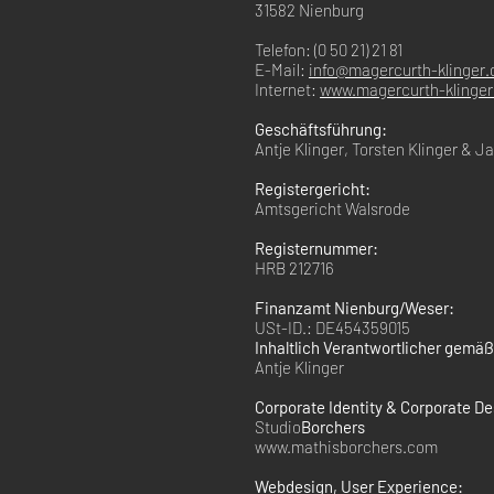
31582 Nienburg
Telefon: (0 50 21) 21 81
E-Mail:
info@magercurth-klinger.
Internet:
www.magercurth-klinger
Geschäftsführung:
Antje Klinger, Torsten Klinger & J
Registergericht:
Amtsgericht Walsrode
Registernummer:
HRB 212716
Finanzamt Nienburg/Weser:
USt-ID.: DE454359015
Inhaltlich Verantwortlicher gemäß
Antje Klinger
Corporate Identity & Corporate De
Studio
Borchers
www.mathisborchers.com
Webdesign, User Experience: