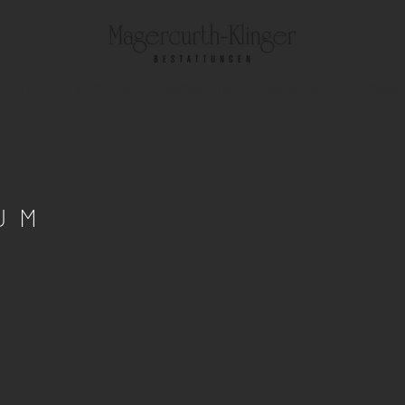
auerfall
Vorsorge
Bestattung
Ratgeber
Klimasc
UM